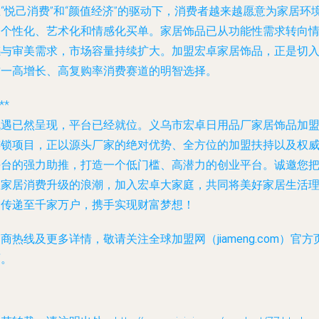
“悦己消费”和“颜值经济”的驱动下，消费者越来越愿意为家居环
的个性化、艺术化和情感化买单。家居饰品已从功能性需求转向
感与审美需求，市场容量持续扩大。加盟宏卓家居饰品，正是切
这一高增长、高复购率消费赛道的明智选择。
**
机遇已然呈现，平台已经就位。义乌市宏卓日用品厂家居饰品加
连锁项目，正以源头厂家的绝对优势、全方位的加盟扶持以及权
平台的强力助推，打造一个低门槛、高潜力的创业平台。诚邀您
握家居消费升级的浪潮，加入宏卓大家庭，共同将美好家居生活
念传递至千家万户，携手实现财富梦想！
商热线及更多详情，敬请关注全球加盟网（jiameng.com）官方
面。