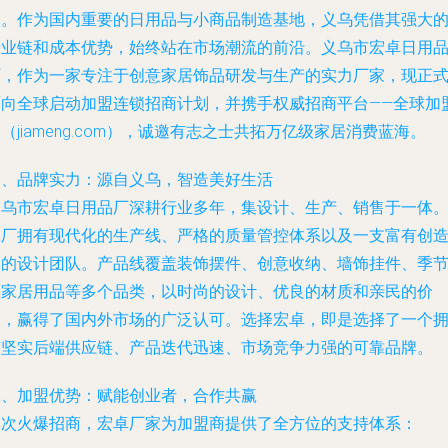
遇。作为国内重要的日用品与小商品制造基地，义乌凭借其强大
产业链和成本优势，始终站在市场潮流的前沿。义乌市宏卓日用
厂，作为一家专注于创意家居饰品研发与生产的实力厂家，现正
面向全球启动加盟连锁招商计划，并携手权威招商平台——全球加
（jiameng.com），诚邀有志之士共拓万亿级家居消费蓝海。
一、品牌实力：源自义乌，智造美好生活
义乌市宏卓日用品厂深耕行业多年，集设计、生产、销售于一体
工厂拥有现代化的生产线、严格的质量管控体系以及一支富有创
力的设计团队。产品线覆盖装饰摆件、创意收纳、墙饰挂件、季
性家居用品等多个品类，以时尚的设计、优良的材质和亲民的价
格，赢得了国内外市场的广泛认可。选择宏卓，即是选择了一个
有坚实后端供应链、产品迭代迅速、市场竞争力强的可靠品牌。
二、加盟优势：赋能创业者，合作共赢
本次火爆招商，宏卓厂家为加盟商提供了全方位的支持体系：