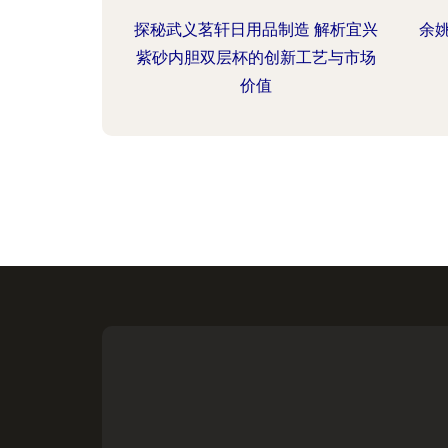
探秘武义茗轩日用品制造 解析宜兴
余
紫砂内胆双层杯的创新工艺与市场
价值