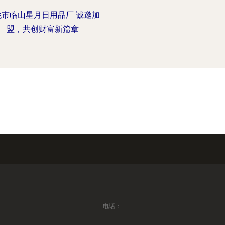
姚市临山星月日用品厂 诚邀加
盟，共创财富新篇章
电话：-