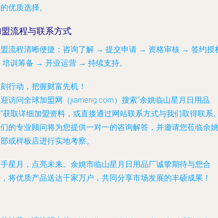
务的优质选择。
加盟流程与联系方式
盟流程清晰便捷：咨询了解 → 提交申请 → 资格审核 → 签约授
 培训筹备 → 开业运营 → 持续支持。
即刻行动，把握财富先机！
迎访问全球加盟网（jiameng.com）搜索“余姚临山星月日用品
厂”获取详细加盟资料，或直接通过网站联系方式与我们取得联系
我们的专业顾问将为您提供一对一的咨询解答，并邀请您莅临余
总部或样板店进行实地考察。
携手星月，点亮未来。余姚市临山星月日用品厂诚挚期待与您合
作，将优质产品送达千家万户，共同分享市场发展的丰硕成果！