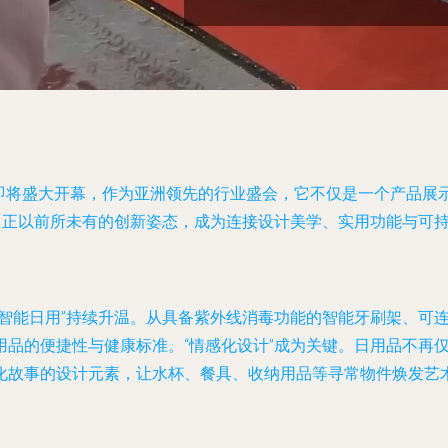
”）即将盛大开幕，作为亚洲领先的行业盛会，它不仅是一个产品
，正以前所未有的创新姿态，成为连接设计美学、实用功能与可
智能日用”持续升温。从具备紫外线消毒功能的智能牙刷架、可连
用品的便捷性与健康标准。“情感化设计”成为关键。日用品不再
化故事的设计元素，让水杯、餐具、收纳用品等寻常物件焕发艺