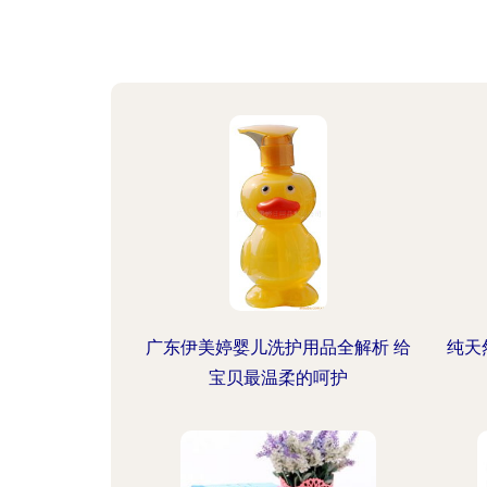
广东伊美婷婴儿洗护用品全解析 给
纯天
宝贝最温柔的呵护