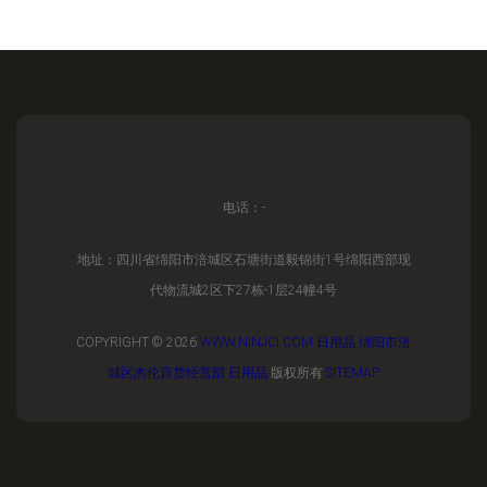
电话：-
地址：四川省绵阳市涪城区石塘街道毅锦街1号绵阳西部现
代物流城2区下27栋-1层24幢4号
COPYRIGHT © 2026
WWW.NINJCI.COM
日用品
绵阳市涪
城区杰伦百货经营部
日用品
版权所有
SITEMAP