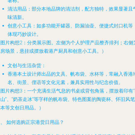
著称。
清洁用品
：部分本地品牌的清洁剂，配方独特，效果显著且
味清新。
创意小工具
：如多功能开罐器、防漏油壶、便捷式封口机等
体现巧妙设计。
（图片构想2：分类展示图。左侧为个人护理产品整齐排列；右侧
厨房场景，悬挂或摆放着港产厨具和创意小工具。）
文创与生活杂货
：
香港本土设计师出品的文具、帆布袋、水杯等，常融入香港
名、街景、俚语等文化元素，兼具实用性与纪念价值。
（图片构想3：一个充满生活气息的书桌或背包角落，摆放着印有“
山”、“奶茶走冰”等字样的帆布袋、特色图案的陶瓷杯、怀旧风笔
记本等文创日用品。）
三、 如何选购正宗港货日用品？