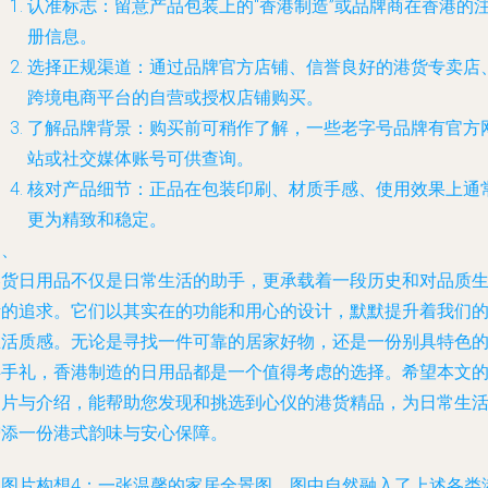
认准标志
：留意产品包装上的“香港制造”或品牌商在香港的
册信息。
选择正规渠道
：通过品牌官方店铺、信誉良好的港货专卖店
跨境电商平台的自营或授权店铺购买。
了解品牌背景
：购买前可稍作了解，一些老字号品牌有官方
站或社交媒体账号可供查询。
核对产品细节
：正品在包装印刷、材质手感、使用效果上通
更为精致和稳定。
四、
港货日用品不仅是日常生活的助手，更承载着一段历史和对品质
活的追求。它们以其实在的功能和用心的设计，默默提升着我们
生活质感。无论是寻找一件可靠的居家好物，还是一份别具特色
伴手礼，香港制造的日用品都是一个值得考虑的选择。希望本文
图片与介绍，能帮助您发现和挑选到心仪的港货精品，为日常生
增添一份港式韵味与安心保障。
（图片构想4：一张温馨的家居全景图，图中自然融入了上述各类