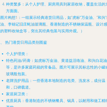
种类繁多
：从个人护理、厨房用具到家居收纳，覆盖生活的
方面面。
图片构想1：一组展示经典港货日用品，如“虎标”万金油、“和兴”
花油、李锦记旧庄蚝油玻璃瓶、香港制造的不锈钢保温瓶、设计
强的塑料收纳盒等，突出其经典包装与实用外观。）
二、 热门港货日用品类别图鉴
个人护理类
：
特色药油/药膏
：如虎标万金油、黄道益活络油、和兴白花油
等，是许多家庭药箱的常备品。图片可展示其标志性的小罐
玻璃瓶包装。
老牌洗护用品
：一些香港本地制造的皂类、洗发水，成分温
和，口碑载道。
家居厨卫类
：
优质厨具
：香港制造的不锈钢餐具、锅具，以耐用和做工精